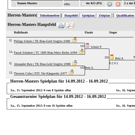
Damen-Masters
4er KO (P3)
2 x 4er
offen
Herren-Masters|
|
|
Teilnehmerliste
Hauptfeld
Spielplan
Zeitplan
Qualifikation
Herren-Masters Hauptfeld
Halbfinale
Finale
Sieger
Q
Philipp Schulz ( TK Blau-Gold Steglitz )1986
101
Schulz P.
LL
Pascal Schubert ( TC 1899 Blau-Weiss Berlin )1994
P
201
Betz A.
Q
6:2 6:1
Alexander Betz ( TK Blau-Gold Steglitz )1988
102
Betz A.
LL
Thorsten Cuba ( NTC Die Känguruhs )1977
Herren-Masters Spielplan für 14.09.2012 - 16.09.2012
Sa., 15. September 2012: 0 von 8 Spielen offen
So., 16. Septe
Gesamtturnier Spielplan für 14.09.2012 - 16.09.2012
Sa., 15. September 2012: 0 von 16 Spielen offen
So., 16. Septe