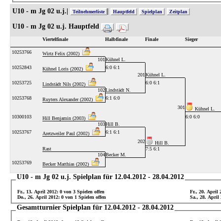
U10 - m Jg 02 u.j.|
|
Teilnehmerliste
Hauptfeld
Spielplan
Zeitplan
U10 - m Jg 02 u.j. Hauptfeld
Viertelfinale
Halbfinale
Finale
Sieger
10253766
Wirtz Felix (2002)
101
Kühnel L.
10252843
6:0 6:1
Kühnel Loris (2002)
201
Kühnel L.
10253725
6:0 6:1
Lindstädt Nils (2002)
102
Lindstädt N.
10253768
6:1 6:0
Ruyters Alexander (2002)
301
Kühnel L.
10300103
6:0 6:0
Hill Benjamin (2003)
103
Hill B.
10253767
6:1 6:1
Aretzweiler Paul (2002)
202
Hill B.
Rast
7:5 6:1
104
Becker M.
10253769
Becker Matthias (2002)
U10 - m Jg 02 u.j. Spielplan für 12.04.2012 - 28.04.2012
Fr., 13. April 2012: 0 von 3 Spielen offen
Fr., 20. April 
Do., 26. April 2012: 0 von 1 Spielen offen
Sa., 28. April
Gesamtturnier Spielplan für 12.04.2012 - 28.04.2012