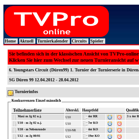
Home
Aktuell
Turnierkalender
Circuits
Spieler
Sie befinden sich in der klassischen Ansicht von TVPro-online
Klicken Sie hier zum Wechsel zur neuen Turnieransicht auf 
6. Youngstars Circuit (Düren99) 1. Turnier der Turnierserie in Düren
SG Düren 99 12.04.2012 - 28.04.2012
Turnierinfos
Konkurrenzen Einzel männlich
Teilnehmerliste
Alterskl.
Hauptfeld
Qualifik
Maxi m Jg 02 u.j.
4er RR
3 x 4er 
U10
U10 - m Jg 02 u.j.
7er KO
U10
U10 - m Nebenrunde
4er KO
U10-NR
U12 - m Jg 00/01
19er KO
U12