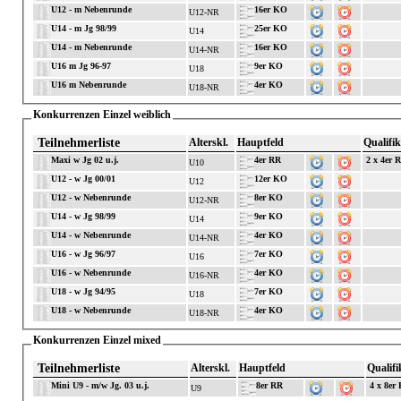
U12 - m Nebenrunde
16er KO
U12-NR
U14 - m Jg 98/99
25er KO
U14
U14 - m Nebenrunde
16er KO
U14-NR
U16 m Jg 96-97
9er KO
U18
U16 m Nebenrunde
4er KO
U18-NR
Konkurrenzen Einzel weiblich
Teilnehmerliste
Alterskl.
Hauptfeld
Qualifik
Maxi w Jg 02 u.j.
4er RR
2 x 4er 
U10
U12 - w Jg 00/01
12er KO
U12
U12 - w Nebenrunde
8er KO
U12-NR
U14 - w Jg 98/99
9er KO
U14
U14 - w Nebenrunde
4er KO
U14-NR
U16 - w Jg 96/97
7er KO
U16
U16 - w Nebenrunde
4er KO
U16-NR
U18 - w Jg 94/95
7er KO
U18
U18 - w Nebenrunde
4er KO
U18-NR
Konkurrenzen Einzel mixed
Teilnehmerliste
Alterskl.
Hauptfeld
Qualifi
Mini U9 - m/w Jg. 03 u.j.
8er RR
4 x 8er
U9