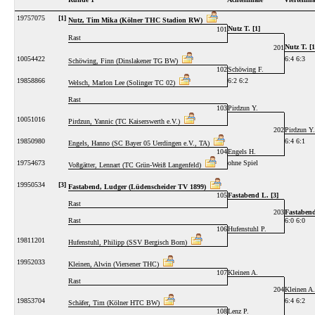
19757075
[1]
Nutz, Tim Mika (Kölner THC Stadion RW)
Nutz T. [1]
101
Rast
Nutz T. [1
201
10054422
6:4 6:3
Schöwing, Finn (Dinslakener TG BW)
102
Schöwing F.
19858866
6:2 6:2
Welsch, Marlon Lee (Solinger TC 02)
Rast
103
Pirdzun Y.
10051016
Pirdzun, Yannic (TC Kaiserswerth e.V.)
202
Pirdzun Y.
19850980
6:4 6:1
Engels, Hanno (SC Bayer 05 Uerdingen e.V., TA)
104
Engels H.
19754673
ohne Spiel
Voßgätter, Lennart (TC Grün-Weiß Langenfeld)
19950534
[3]
Fastabend, Ludger (Lüdenscheider TV 1899)
105
Fastabend L. [3]
Rast
203
Fastabend
Rast
6:0 6:0
106
Hufenstuhl P.
19811201
Hufenstuhl, Philipp (SSV Bergisch Born)
19952033
Kleinen, Alwin (Viersener THC)
107
Kleinen A.
Rast
204
Kleinen A.
19853704
6:4 6:2
Schäfer, Tim (Kölner HTC BW)
108
Lenz P.