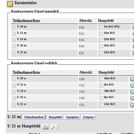
Turnierinfos
Konkurrenzen Einzel männlich
Teilnehmerliste
Alterskl.
Hauptfeld
U 10 m
5er KO (P3)
U10
U 12 m
16er KO
U12
U 14 m
22er KO
U14
U 16 m
16er KO
U16
U 21 m
22er KO
U21
Konkurrenzen Einzel weiblich
Teilnehmerliste
Alterskl.
Hauptfeld
U 10 w
16er KO
U10
U 12 w
8er KO
U12
U 14 w
18er KO
U14
U 16 w
8er KO
U16
U 21 w
22er KO
U21
U 21 m|
|
Teilnehmerliste
Hauptfeld
Spielplan
Zeitplan
U 21 m Hauptfeld
Runde 1
Achtelfinale
Viertelfina