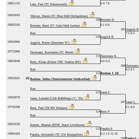
19851133
6:4 7:6
Lenz, Paul (TC Kaiserswerth)
19655043
Vrhovac, Daniel (TC Blau-Weiß Heiligenhaus)
109
Bröseler H.
19850318
6:1 6:0
Bröseler, Henri (TC Grün-Weiß Aachen)
205
Angrick R
Rast
7:5 6:3
110
Angrick R.
19953806
Angrick, Ruben (Dorstener TC)
19751866
Dustmann, Konstantin (TC Hösel)
111
Dustmann K.
19853048
6:0 6:4
Bretz, Kilian (Kölner THC Stadion RW)
206
Dustmann
Rast
6:2 6:1
112
Bastian J. [4]
19952641
[4]
Bastian, Julius (Tenniszentrum Sulzbachtal)
Rast
113
Sauer L.
19950079
Sauer, Leonard (Club Raffelberg e.V., TA)
207
Sauer L.
19750208
6:1 6:0
Beck, Paul (TK RW Kempen)
114
Beck P.
Rast
10054230
Kremer, Maarten (RTHC Bayer Leverkusen)
115
Papalia A.
19901604
6:3 1:6 12:10
Papalia, Alessandro (TC GW Königsforst)
208
Zoske C. 