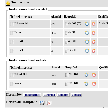
Turnierinfos
Konkurrenzen Einzel männlich
Teilnehmerliste
Alterskl.
Hauptfeld
Qualifik
U21 männlich
4er KO (P3)
2 x 4er 
U21
Herren
4er RR
offen
Herren40+
4er RR
40+
Herren50+
16er KO
50+
Konkurrenzen Einzel weiblich
Teilnehmerliste
Alterskl.
Hauptfeld
Qualifi
U21 weiblich
32er KO
U21
Damen
32er KO
offen
Herren50+|
|
Teilnehmerliste
Hauptfeld
Spielplan
Zeitplan
Herren50+ Hauptfeld