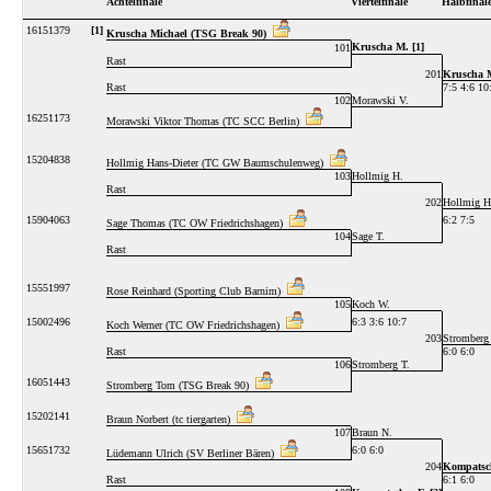
Achtelfinale
Viertelfinale
Halbfinal
16151379
[1]
Kruscha Michael (TSG Break 90)
Kruscha M. [1]
101
Rast
201
Kruscha M
Rast
7:5 4:6 10
102
Morawski V.
16251173
Morawski Viktor Thomas (TC SCC Berlin)
15204838
Hollmig Hans-Dieter (TC GW Baumschulenweg)
103
Hollmig H.
Rast
202
Hollmig H
15904063
6:2 7:5
Sage Thomas (TC OW Friedrichshagen)
104
Sage T.
Rast
15551997
Rose Reinhard (Sporting Club Barnim)
105
Koch W.
15002496
6:3 3:6 10:7
Koch Werner (TC OW Friedrichshagen)
203
Stromberg
Rast
6:0 6:0
106
Stromberg T.
16051443
Stromberg Tom (TSG Break 90)
15202141
Braun Norbert (tc tiergarten)
107
Braun N.
15651732
6:0 6:0
Lüdemann Ulrich (SV Berliner Bären)
204
Kompatsch
Rast
6:1 6:0