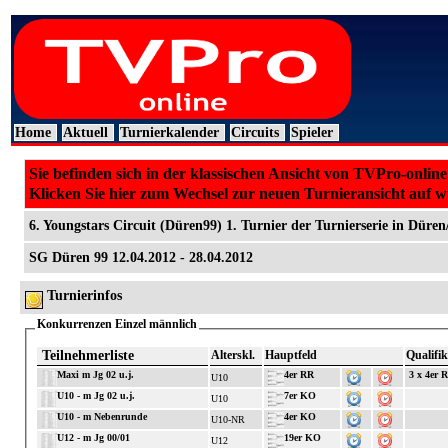
Home
Aktuell
Turnierkalender
Circuits
Spieler
Sie befinden sich in der klassischen Ansicht von TVPro-online
Klicken Sie hier zum Wechsel zur neuen Turnieransicht auf 
6. Youngstars Circuit (Düren99) 1. Turnier der Turnierserie in Düren
SG Düren 99 12.04.2012 - 28.04.2012
Turnierinfos
Konkurrenzen Einzel männlich
Teilnehmerliste
Alterskl.
Hauptfeld
Qualifik
Maxi m Jg 02 u.j.
4er RR
3 x 4er 
U10
U10 - m Jg 02 u.j.
7er KO
U10
U10 - m Nebenrunde
4er KO
U10-NR
U12 - m Jg 00/01
19er KO
U12