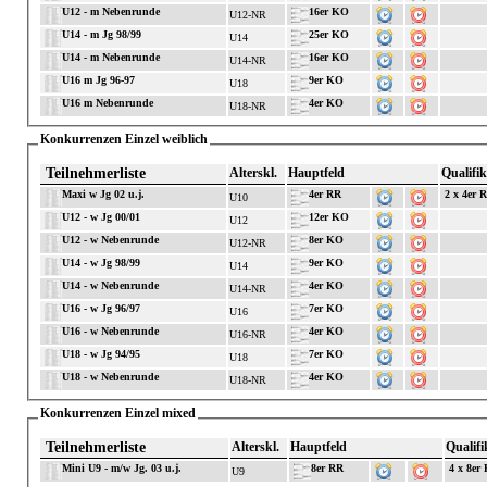
U12 - m Nebenrunde
16er KO
U12-NR
U14 - m Jg 98/99
25er KO
U14
U14 - m Nebenrunde
16er KO
U14-NR
U16 m Jg 96-97
9er KO
U18
U16 m Nebenrunde
4er KO
U18-NR
Konkurrenzen Einzel weiblich
Teilnehmerliste
Alterskl.
Hauptfeld
Qualifik
Maxi w Jg 02 u.j.
4er RR
2 x 4er 
U10
U12 - w Jg 00/01
12er KO
U12
U12 - w Nebenrunde
8er KO
U12-NR
U14 - w Jg 98/99
9er KO
U14
U14 - w Nebenrunde
4er KO
U14-NR
U16 - w Jg 96/97
7er KO
U16
U16 - w Nebenrunde
4er KO
U16-NR
U18 - w Jg 94/95
7er KO
U18
U18 - w Nebenrunde
4er KO
U18-NR
Konkurrenzen Einzel mixed
Teilnehmerliste
Alterskl.
Hauptfeld
Qualifi
Mini U9 - m/w Jg. 03 u.j.
8er RR
4 x 8er
U9