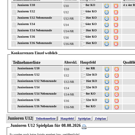
Junioren U10
8er KO
4 x 4er 
U10
Junioren U12
64er KO
U12
Junioren U12 Nebenrunde
16er KO
U12-NR
Junioren U14
64er KO
U14
Junioren U14 Nebenrunde
16er KO
U14-NR
Junioren U16
64er KO
U16
Junioren U16 Nebenrunde
16er KO
U16-NR
Konkurrenzen Einzel weiblich
Teilnehmerliste
Alterskl.
Hauptfeld
Qualifi
Juniorinnen U10
4er RR
U10
Juniorinnen U12
32er KO
U12
Juniorinnen U12 Nebenrunde
16er KO
U12-NR
Juniorinnen U14
32er KO
U14
Juniorinnen U14 Nebenrunde
8er KO
U14-NR
Juniorinnen U16
32er KO
U16
Juniorinnen U16 Nebenrunde
8er KO
U16-NR
Junioren U12|
|
Teilnehmerliste
Hauptfeld
Spielplan
Zeitplan
Junioren U12 Spielplan für 08.08.2026
Es wurden noch keine Spiele angelegt bzw. veröffentlicht!