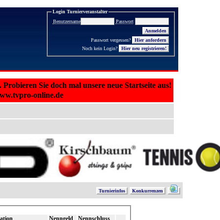
Login Turnierveranstalter
Benutzername
Passwort
Passwort vergessen?
Noch kein Login?
Hier neu registrieren!
. Probieren Sie doch mal unsere neue Startseite aus!
www.tvpro-online.de
Turnierinfos
Konkurrenzen
ation
Nenngeld
Nennschluss