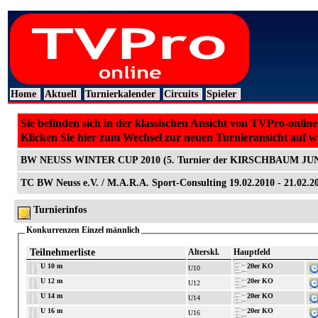
Home
Aktuell
Turnierkalender
Circuits
Spieler
Sie befinden sich in der klassischen Ansicht von TVPro-online
Klicken Sie hier zum Wechsel zur neuen Turnieransicht auf 
BW NEUSS WINTER CUP 2010 (5. Turnier der KIRSCHBAUM J
TC BW Neuss e.V. / M.A.R.A. Sport-Consulting 19.02.2010 - 21.02.
Turnierinfos
Konkurrenzen Einzel männlich
Teilnehmerliste
Alterskl.
Hauptfeld
U 10 m
20er KO
U10
U 12 m
20er KO
U12
U 14 m
20er KO
U14
U 16 m
20er KO
U16