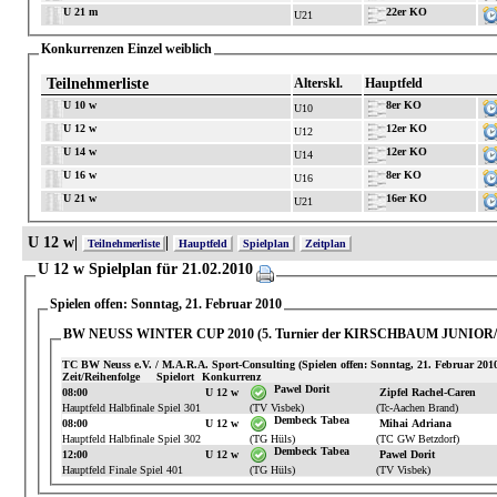
U 21 m
22er KO
U21
Konkurrenzen Einzel weiblich
Teilnehmerliste
Alterskl.
Hauptfeld
U 10 w
8er KO
U10
U 12 w
12er KO
U12
U 14 w
12er KO
U14
U 16 w
8er KO
U16
U 21 w
16er KO
U21
U 12 w|
|
Teilnehmerliste
Hauptfeld
Spielplan
Zeitplan
U 12 w Spielplan für 21.02.2010
Spielen offen: Sonntag, 21. Februar 2010
BW NEUSS WINTER CUP 2010 (5. Turnier der KIRSCHBAUM JUNIO
TC BW Neuss e.V. / M.A.R.A. Sport-Consulting (Spielen offen: Sonntag, 21. Februar 2010
Zeit/Reihenfolge
Spielort
Konkurrenz
Pawel Dorit
08:00
U 12 w
Zipfel Rachel-Caren
Hauptfeld Halbfinale Spiel 301
(TV Visbek)
(Tc-Aachen Brand)
Dembeck Tabea
08:00
U 12 w
Mihai Adriana
Hauptfeld Halbfinale Spiel 302
(TG Hüls)
(TC GW Betzdorf)
Dembeck Tabea
12:00
U 12 w
Pawel Dorit
Hauptfeld Finale Spiel 401
(TG Hüls)
(TV Visbek)