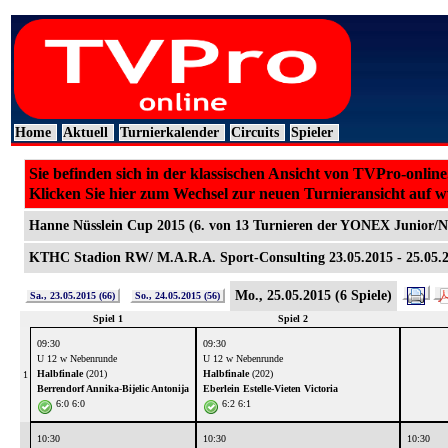
Home
Aktuell
Turnierkalender
Circuits
Spieler
Sie befinden sich in der klassischen Ansicht von TVPro-online
Klicken Sie hier zum Wechsel zur neuen Turnieransicht auf 
Hanne Nüsslein Cup 2015 (6. von 13 Turnieren der YONEX Junior/
KTHC Stadion RW/ M.A.R.A. Sport-Consulting 23.05.2015 - 25.05.2
Mo., 25.05.2015 (6 Spiele)
Sa., 23.05.2015 (66)
So., 24.05.2015 (56)
Spiel 1
Spiel 2
09:30
09:30
U 12 w Nebenrunde
U 12 w Nebenrunde
Halbfinale
(201)
Halbfinale
(202)
1
Berrendorf Annika
-
Bijelic Antonija
Eberlein Estelle
-
Vieten Victoria
6:0 6:0
6:2 6:1
10:30
10:30
10:30