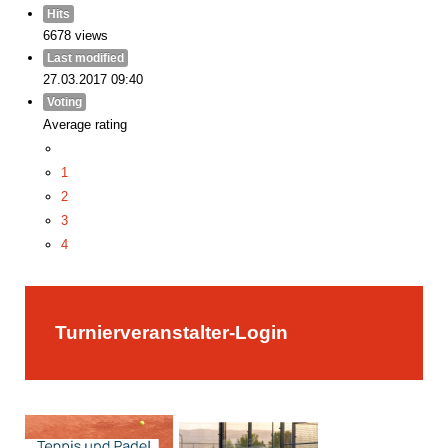
Hits
6678 views
Last modified
27.03.2017 09:40
Voting
Average rating
1
2
3
4
5
Turnierveranstalter-Login