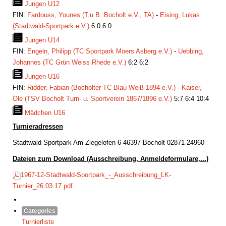
Jungen U12
FIN:
Fardouss, Younes (T.u.B. Bocholt e.V., TA)
-
Eising, Lukas
(Stadtwald-Sportpark e.V.)
6:0 6:0
Jungen U14
FIN:
Engeln, Philipp (TC Sportpark Moers Asberg e.V.)
-
Uebbing,
Johannes (TC Grün Weiss Rhede e.V.)
6:2 6:2
Jungen U16
FIN:
Ridder, Fabian (Bocholter TC Blau-Weiß 1894 e.V.)
-
Kaiser,
Ole (TSV Bocholt Turn- u. Sportverein 1867/1896 e.V.)
5:7 6:4 10:4
Mädchen U16
Turnieradressen
Stadtwald-Sportpark Am Ziegelofen 6 46397 Bocholt 02871-24960
Dateien zum Download (Ausschreibung, Anmeldeformulare,...)
1967-12-Stadtwald-Sportpark_-_Ausschreibung_LK-
Turnier_26.03.17.pdf
Categories
Turnierliste