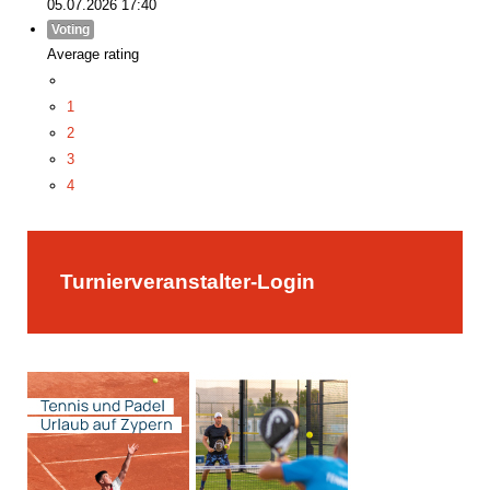
05.07.2026 17:40
Voting
Average rating
1
2
3
4
5
Turnierveranstalter-Login