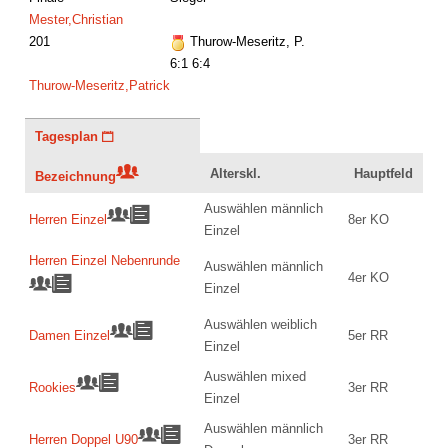
Mester,Christian
201
Thurow-Meseritz, P.
6:1 6:4
Thurow-Meseritz,Patrick
Tagesplan
Alterskl.
Hauptfeld
Bezeichnung
Auswählen männlich
Herren Einzel
8er KO
Einzel
Herren Einzel Nebenrunde
Auswählen männlich
4er KO
Einzel
Auswählen weiblich
Damen Einzel
5er RR
Einzel
Auswählen mixed
Rookies
3er RR
Einzel
Auswählen männlich
Herren Doppel U90
3er RR