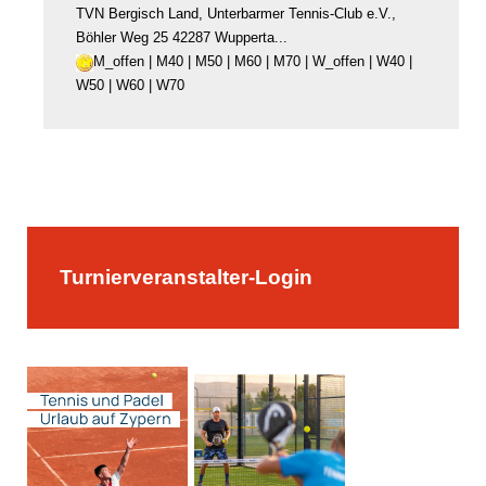
TVN Bergisch Land, Unterbarmer Tennis-Club e.V.,
Böhler Weg 25 42287 Wupperta...
M_offen | M40 | M50 | M60 | M70 | W_offen | W40 |
W50 | W60 | W70
Turnierveranstalter-Login