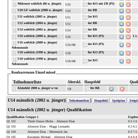
Midcourt weiblich (06 u. jünger)
8er KO mit ZR (P3)
U10
U10 GF weiblich (2006 u. jünger)
4er RR
U10
U11 weiblich (2005 u. jünger)
2er KO
U11
U12 weiblich (2004 u. jünger)
4er RR
U12
U14 weiblich (2002 u. jünger)
4er RR
U14
U16 weiblich (2000 u. jünger)
8er KO (P3)
1 x
U16
U16 weiblich (2000 u. jünger)
4er KO (P3)
U16-NR
Nebenrunde
U18 weiblich (1998 u. jünger)
8er KO (P3)
U18
U18 weiblich (1998 u. jünger)
2er KO
U18-NR
Nebenrunde
Konkurrenzen Einzel mixed
Teilnehmerliste
Alterskl.
Hauptfeld
Quali
Kleinfeld 2008 u. jünger w+m
8er RR
U8
U14 männlich (2002 u. jünger)|
|
Teilnehmerliste
Hauptfeld
Spielplan
Zeitpl
U14 männlich (2002 u. jünger) Qualifikation
Qualifikation Gruppe 1
Ergebn
Q1 102
Thiele Simon Micha
-
Altmeyer Elias
6:3 1:6
Q1 103
Altmeyer Elias
-
Maggi Leonardo
6:3 6:2
Q1 104
Altmeyer Elias
-
Metternich Jan
6:3 7:5
Q1 105
Kosjanski Michael
-
Altmeyer Elias
6:4 6:4