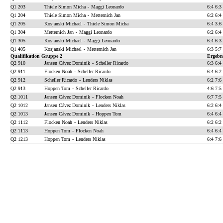
Q1 203
Thiele Simon Micha
-
Maggi Leonardo
6:4 6:3
Q1 204
Thiele Simon Micha
-
Metternich Jan
6:2 6:4
Q1 205
Kosjanski Michael
-
Thiele Simon Micha
6:4 3:6
Q1 304
Metternich Jan
-
Maggi Leonardo
6:2 6:4
Q1 305
Kosjanski Michael
-
Maggi Leonardo
6:4 6:3
Q1 405
Kosjanski Michael
-
Metternich Jan
6:3 5:7
Qualifikation Gruppe 2
Ergebn
Q2 910
Jansen Càvez Dominik
-
Scheller Ricardo
6:3 6:4
Q2 911
Flocken Noah
-
Scheller Ricardo
6:4 6:2
Q2 912
Scheller Ricardo
-
Lenders Niklas
6:2 7:6
Q2 913
Hoppen Tom
-
Scheller Ricardo
4:6 7:5
Q2 1011
Jansen Càvez Dominik
-
Flocken Noah
6:7 7:5
Q2 1012
Jansen Càvez Dominik
-
Lenders Niklas
6:2 6:4
Q2 1013
Jansen Càvez Dominik
-
Hoppen Tom
6:4 6:4
Q2 1112
Flocken Noah
-
Lenders Niklas
6:2 6:2
Q2 1113
Hoppen Tom
-
Flocken Noah
6:4 6:4
Q2 1213
Hoppen Tom
-
Lenders Niklas
6:4 7:6