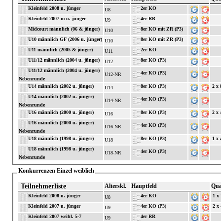
Kleinfeld 2008 u. jünger
2er KO
U8
Kleinfeld 2007 m u. jünger
4er RR
U9
Midcourt männlich (06 & jünger)
8er KO mit ZR (P3)
U10
U10 männlich GF (2006 u. jünger)
8er KO mit ZR (P3)
U10
U11 männlich (2005 & jünger)
2er KO
U11
U11/12 männlich (2004 u. jünger)
8er KO (P3)
U12
U11/12 männlich (2004 u. jünger)
4er KO (P3)
U12-NR
Nebenrunde
U14 männlich (2002 u. jünger)
8er KO (P3)
2 x 
U14
U14 männlich (2002 u. jünger)
4er KO (P3)
U14-NR
Nebenrunde
U16 männlich (2000 u. jünger)
8er KO (P3)
2 x 
U16
U16 männlich (2000 u. jünger)
4er KO (P3)
U16-NR
Nebenrunde
U18 männlich (1998 u. jünger)
8er KO (P3)
1 x 
U18
U18 männlich (1998 u. jünger)
4er KO (P3)
U18-NR
Nebenrunde
Konkurrenzen Einzel weiblich
Teilnehmerliste
Alterskl.
Hauptfeld
Qua
Kleinfeld 2008 u. jünger
4er KO
1 x
U8
Kleinfeld 2007 u. jünger
4er KO (P3)
2 x
U9
Kleinfeld 2007 weibl. 5-7
4er RR
U9