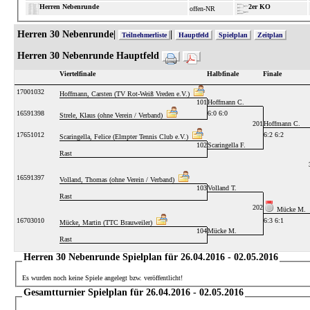
Herren Nebenrunde
2er KO
offen-NR
Herren 30 Nebenrunde|
|
Teilnehmerliste
Hauptfeld
Spielplan
Zeitplan
Herren 30 Nebenrunde Hauptfeld
Viertelfinale
Halbfinale
Finale
17001032
Hoffmann, Carsten (TV Rot-Weiß Vreden e.V.)
101
Hoffmann C.
16591398
6:0 6:0
Strele, Klaus (ohne Verein / Verband)
201
Hoffmann C.
17651012
6:2 6:2
Scaringella, Felice (Elmpter Tennis Club e.V.)
102
Scaringella F.
Rast
16591397
Volland, Thomas (ohne Verein / Verband)
103
Volland T.
Rast
202
Mücke M.
16703010
6:3 6:1
Mücke, Martin (TTC Brauweiler)
104
Mücke M.
Rast
Herren 30 Nebenrunde Spielplan für 26.04.2016 - 02.05.2016
Es wurden noch keine Spiele angelegt bzw. veröffentlicht!
Gesamtturnier Spielplan für 26.04.2016 - 02.05.2016