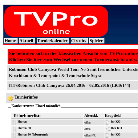
Home
Aktuell
Turnierkalender
Circuits
Spieler
Sie befinden sich in der klassischen Ansicht von TVPro-online
Klicken Sie hier zum Wechsel zur neuen Turnieransicht auf 
Robinson Club Camyuva World Tour No 5 mit freundlicher Unterst
Kirschbaum & Tennispoint & Tennisschule Soysal
ITF/Robinson Club Camyuva 26.04.2016 - 02.05.2016 (LK16144)
Turnierinfos
Konkurrenzen Einzel männlich
Teilnehmerliste
Alterskl.
Hauptfeld
Herren
8er KO
offen
Herren 30
16er KO
offen
Herren 30 Nebenrunde
8er KO
offen-NR