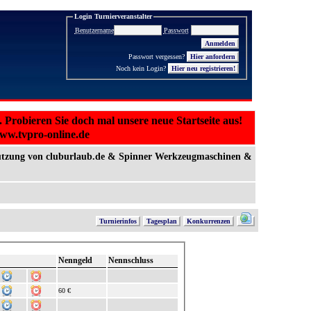
Login Turnierveranstalter
Benutzername
Passwort
Passwort vergessen?
Noch kein Login?
Hier neu registrieren!
. Probieren Sie doch mal unsere neue Startseite aus!
www.tvpro-online.de
ützung von cluburlaub.de & Spinner Werkzeugmaschinen &
Turnierinfos
Tagesplan
Konkurrenzen
Nenngeld
Nennschluss
60 €