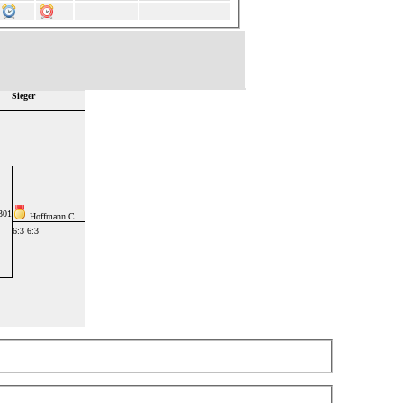
Sieger
301
Hoffmann C.
6:3 6:3