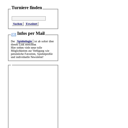
Turniere finden
Erweitert
Infos per Mail
Der
Spielerlogin
ist ab sofort über
diesen Link erreichbar.
Hier stehen viele neue tolle
Möglichkeiten zur Verfügung wie
persönliche Favoriten, Spielerprofile
und individuelle Newsletter!